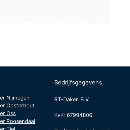
Bedrijfsgegevens
er Nijmegen
RT-Daken B.V.
er Oosterhout
er Oss
KvK: 67994806
er Roosendaal
r Tiel