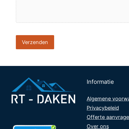
Toegestane
bestandstypen:
jpg,
png,
jpeg.
Informatie
Algemene voorw
Privacybeleid
Offerte aanvrag
Over ons