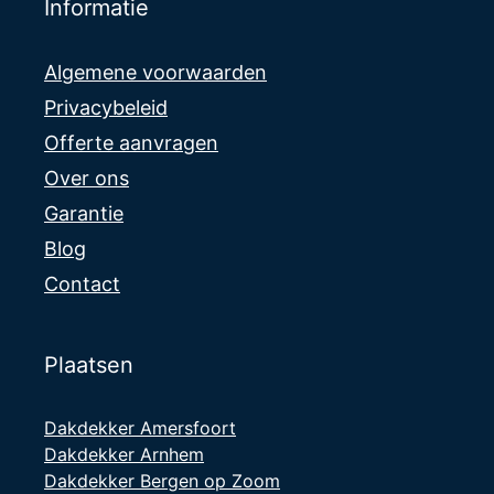
schoors
Informatie
teen
voegen
Algemene voorwaarden
vogeltri
m
Privacybeleid
onder
Offerte aanvragen
de nok
Over ons
pannen
aan
Garantie
gebrach
Blog
t de nok
op nu
Contact
goed
vast
gezet
Plaatsen
met flex
en de
Dakdekker Amersfoort
schoors
Dakdekker Arnhem
teen
Dakdekker Bergen op Zoom
netjes