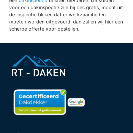
een
dakinspectie
te laten uitvoeren. De kosten
concurr
zoude
voor een dakinspectie zijn bij ons gratis, mocht uit
enten.
zijn
de inspectie blijken dat er werkzaamheden
Ook
maar
moeten worden uitgevoerd, dan zullen wij hier een
zeer
daar
scherpe offerte voor opstellen.
laagdre
hadden
mpelig
ze geluk
contact.
mee
Zeker
gelukkig
aan te
geen
raden.
andere
n
gebreke
n op
het dak
de
heren
kwame
n bij
mijn de