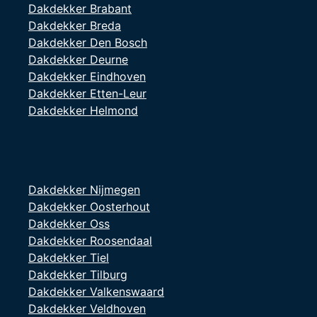
Dakdekker Brabant
gevoegt
Dakdekker Breda
en
geinper
Dakdekker Den Bosch
neert
Dakdekker Deurne
en de
Dakdekker Eindhoven
boven
Dakdekker Etten-Leur
kant
Dakdekker Helmond
van de
schoors
teen
hebben
ze ook
Dakdekker Nijmegen
iets aan
Dakdekker Oosterhout
gebrach
Dakdekker Oss
t al om
Dakdekker Roosendaal
al dik
Dakdekker Tiel
tevrede
Dakdekker Tilburg
n ik ben
Dakdekker Valkenswaard
zelf bij
Dakdekker Veldhoven