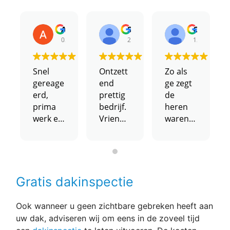
Andre7 Leije
Steven Schneemann
Claas Bar
03/03/2023
27/02/2023
12/02/2023
Snel
Ontzett
Zo als
gereage
end
ge zegt
erd,
prettig
de
prima
bedrijf.
heren
werk en
Vriende
waren
scherpe
lijk
netjes
prijs.
geholpe
op tijd
n en
en
een
vriendel
prijs die
ijk ze
Gratis dakinspectie
lager
dachten
ligt dan
dat ze
Ook wanneer u geen zichtbare gebreken heeft aan
veel van
wel effe
uw dak, adviseren wij om eens in de zoveel tijd
de
bezig