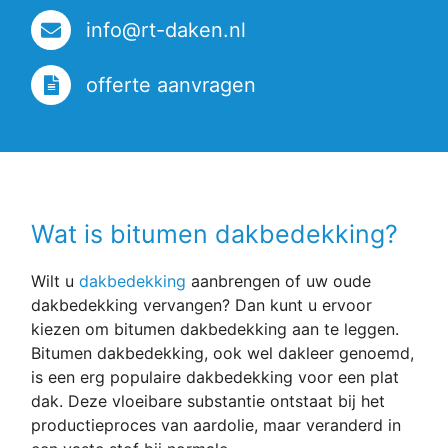
Zeker
gelukkig
aan te
geen
info@rt-daken.nl
raden.
andere
n
offerte aanvragen
gebreke
n op
het dak
de
heren
kwame
Wat is bitumen dakbedekking?
n bij
mijn de
schoors
Wilt u
dakbedekking
aanbrengen of uw oude
teen
dakbedekking vervangen? Dan kunt u ervoor
voegen
kiezen om bitumen dakbedekking aan te leggen.
vogeltri
Bitumen dakbedekking, ook wel dakleer genoemd,
m
is een erg populaire dakbedekking voor een plat
onder
dak. Deze vloeibare substantie ontstaat bij het
de nok
productieproces van aardolie, maar veranderd in
pannen