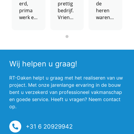
erd,
prettig
de
prima
bedrijf.
heren
werk en
Vriende
waren
scherpe
lijk
netjes
prijs.
geholpe
op tijd
n en
en
een
vriendel
prijs die
ijk ze
lager
dachten
Wij helpen u graag!
ligt dan
dat ze
veel van
wel effe
RT-Daken helpt u graag met het realiseren van uw
de
bezig
project. Met onze jarenlange ervaring in de bouw
concurr
zoude
bent u verzekerd van professioneel vakmanschap
enten.
zijn
en goede service. Heeft u vragen? Neem contact
Ook
maar
op.
zeer
daar
laagdre
hadden
mpelig
ze geluk
+31 6 20929942
contact.
mee