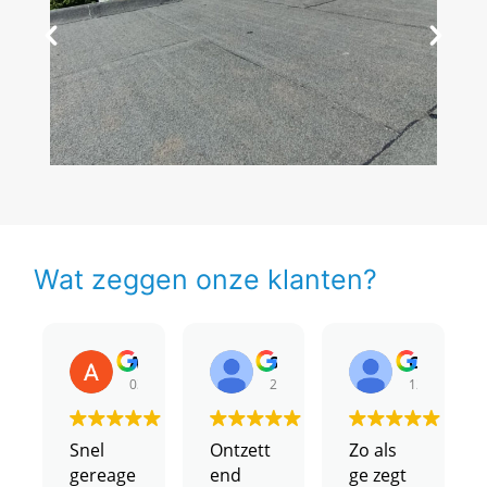
Wat zeggen onze klanten?
Andre7 Leije
Steven Schneemann
Claas Bar
03/03/2023
27/02/2023
12/02/2023
Snel
Ontzett
Zo als
gereage
end
ge zegt