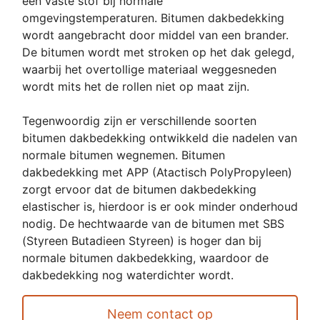
een vaste stof bij normale
aan
omgevingstemperaturen. Bitumen dakbedekking
gebrach
wordt aangebracht door middel van een brander.
t de nok
De bitumen wordt met stroken op het dak gelegd,
op nu
waarbij het overtollige materiaal weggesneden
goed
wordt mits het de rollen niet op maat zijn.
vast
gezet
Tegenwoordig zijn er verschillende soorten
met flex
bitumen dakbedekking ontwikkeld die nadelen van
en de
normale bitumen wegnemen. Bitumen
schoors
dakbedekking met APP (Atactisch PolyPropyleen)
teen
zorgt ervoor dat de bitumen dakbedekking
netjes
gevoegt
elastischer is, hierdoor is er ook minder onderhoud
en
nodig. De hechtwaarde van de bitumen met SBS
geinper
(Styreen Butadieen Styreen) is hoger dan bij
neert
normale bitumen dakbedekking, waardoor de
en de
dakbedekking nog waterdichter wordt.
boven
kant
Neem contact op