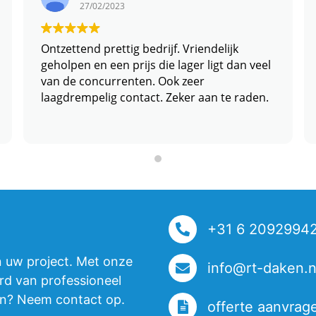
27/02/2023
Ontzettend prettig bedrijf. Vriendelijk
geholpen en een prijs die lager ligt dan veel
van de concurrenten. Ook zeer
laagdrempelig contact. Zeker aan te raden.
+31 6 2092994
n uw project. Met onze
info@rt-daken.n
rd van professioneel
en? Neem contact op.
offerte aanvrag