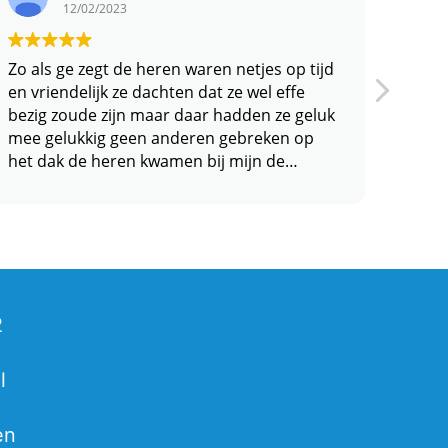
12/02/2023
Zo als ge zegt de heren waren netjes op tijd
Robin
en vriendelijk ze dachten dat ze wel effe
van o
bezig zoude zijn maar daar hadden ze geluk
loodf
mee gelukkig geen anderen gebreken op
enor
het dak de heren kwamen bij mijn de
makke
schoorsteen voegen vogeltrim onder de
om w
nok pannen aan gebracht de nok op nu
hoeve
goed vast gezet met flex en de schoorsteen
er zo
netjes gevoegt en geinperneert en de
goede
boven kant van de schoorsteen hebben ze
ook iets aan gebracht al om al dik tevreden
ik ben zelf bij de nok en schoorsteen wijze
2
kijken het zag er toppie uit grtjes b c
l
en