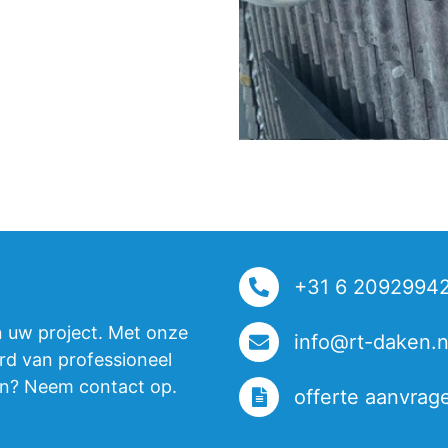
+31 6 2092994
n uw project. Met onze
info@rt-daken.n
rd van professioneel
en? Neem contact op.
offerte aanvrag