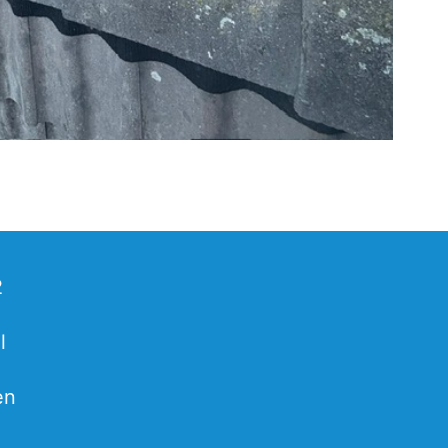
2
l
en